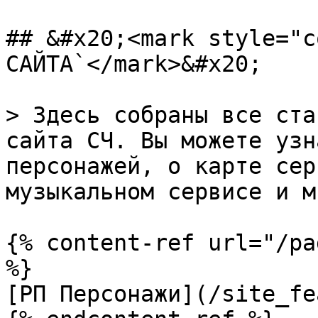
## &#x20;<mark style="c
САЙТА`</mark>&#x20;

> Здесь собраны все ста
сайта СЧ. Вы можете узн
персонажей, о карте сер
музыкальном сервисе и м
{% content-ref url="/pa
%}

[РП Персонажи](/site_fe