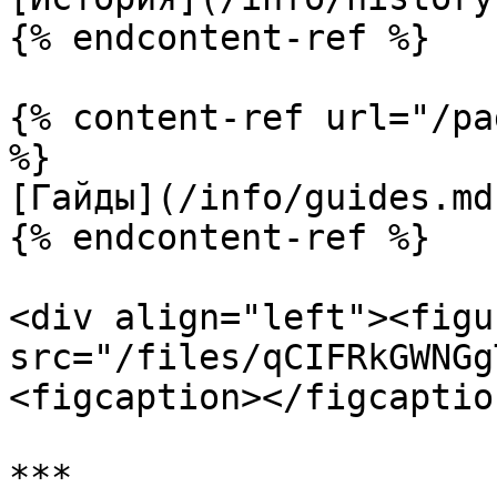
{% endcontent-ref %}

{% content-ref url="/pa
%}

[Гайды](/info/guides.md)
{% endcontent-ref %}

<div align="left"><figu
src="/files/qCIFRkGWNGg
<figcaption></figcaptio
***
