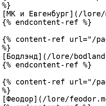
%}

[МК и Евгенбург](/lore/
{% endcontent-ref %}

{% content-ref url="/pa
%}

[Бодлэнд](/lore/bodland.
{% endcontent-ref %}

{% content-ref url="/pa
%}

[Феодор](/lore/feodor.md