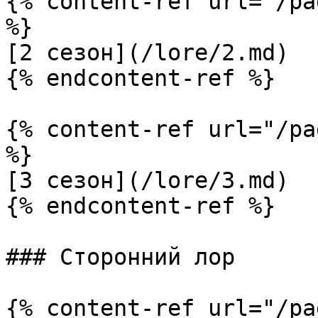
{% content-ref url="/pa
%}

[2 сезон](/lore/2.md)

{% endcontent-ref %}

{% content-ref url="/pa
%}

[3 сезон](/lore/3.md)

{% endcontent-ref %}

### Сторонний лор

{% content-ref url="/pa