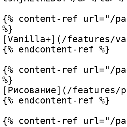
{% content-ref url="/pa
%}

[Vanilla+](/features/va
{% endcontent-ref %}

{% content-ref url="/pa
%}

[Рисование](/features/p
{% endcontent-ref %}

{% content-ref url="/pa