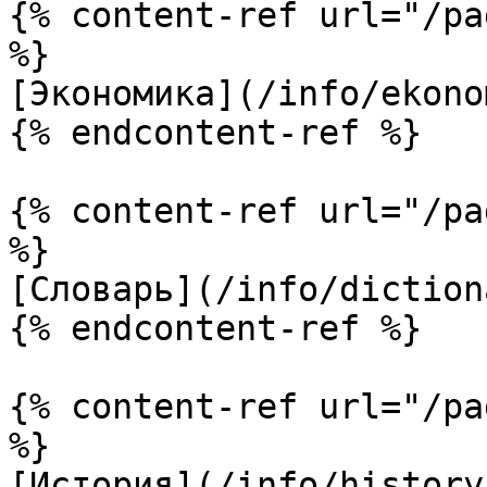
{% content-ref url="/pa
%}

[Экономика](/info/ekono
{% endcontent-ref %}

{% content-ref url="/pa
%}

[Словарь](/info/diction
{% endcontent-ref %}

{% content-ref url="/pa
%}

[История](/info/history.