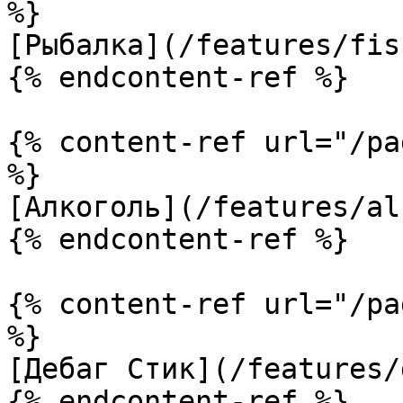
%}

[Рыбалка](/features/fis
{% endcontent-ref %}

{% content-ref url="/pa
%}

[Алкоголь](/features/al
{% endcontent-ref %}

{% content-ref url="/pa
%}

[Дебаг Стик](/features/
{% endcontent-ref %}
