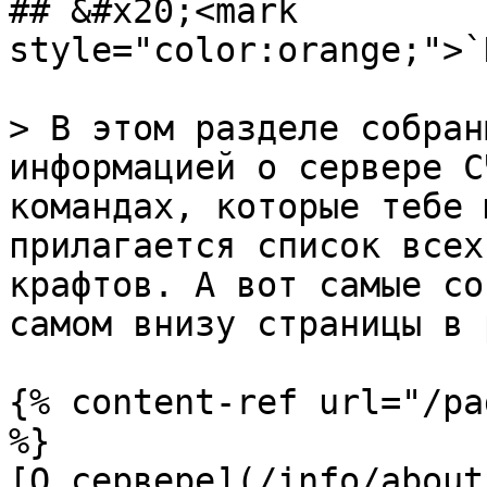
## &#x20;<mark 
style="color:orange;">`
> В этом разделе собран
информацией о сервере С
командах, которые тебе 
прилагается список всех
крафтов. А вот самые со
самом внизу страницы в 
{% content-ref url="/pa
%}

[О сервере](/info/about.