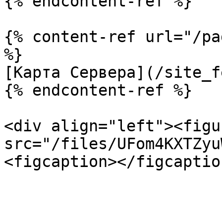
{% endcontent-ref %}

{% content-ref url="/pa
%}

[Карта Сервера](/site_f
{% endcontent-ref %}

<div align="left"><figu
src="/files/UFom4KXTZyu