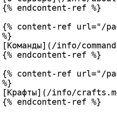
{% endcontent-ref %}

{% content-ref url="/pa
%}

[Команды](/info/command
{% endcontent-ref %}

{% content-ref url="/pa
%}

[Крафты](/info/crafts.md
{% endcontent-ref %}
