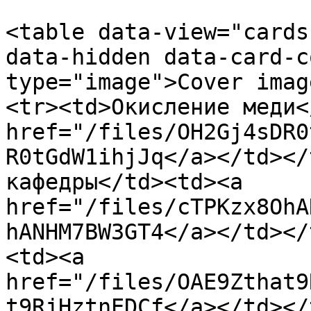
<table data-view="cards
data-hidden data-card-c
type="image">Cover imag
<tr><td>Окисление меди<
href="/files/OH2Gj4sDR0
R0tGdW1ihjJq</a></td></
кафедры</td><td><a 
href="/files/cTPKzx8OhA
hANHM7BW3GT4</a></td></
<td><a 
href="/files/OAE9Zthat9
t9RjHztnEDCf</a></td></