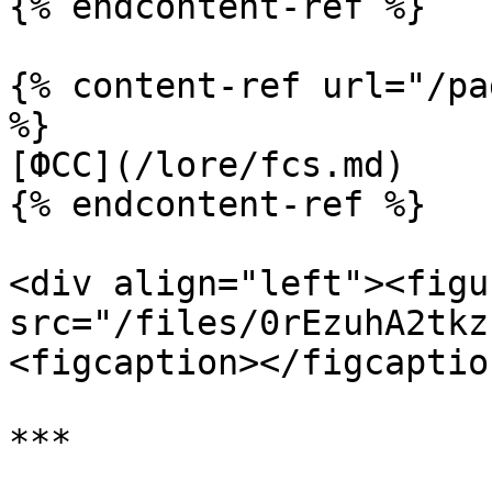
{% endcontent-ref %}

{% content-ref url="/pa
%}

[ФСС](/lore/fcs.md)

{% endcontent-ref %}

<div align="left"><figu
src="/files/0rEzuhA2tkz
<figcaption></figcaptio
***
