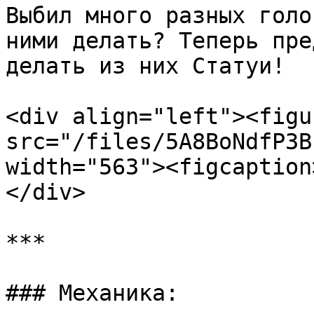
Выбил много разных голо
ними делать? Теперь пре
делать из них Статуи!

<div align="left"><figu
src="/files/5A8BoNdfP3B
width="563"><figcaption
</div>

***

### Механика:
