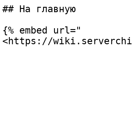
## На главную

{% embed url="