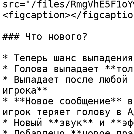
src="/files/RmgVhE5F1oY
<figcaption></figcaptio
### Что нового?

* Теперь шанс выпадения
* Голова выпадает **тол
* Выпадает после любой 
игрока**

* **Новое сообщение** в
игрок теряет голову в Ад
* Новый **звук** и **эф
* Добавлено **новое пра