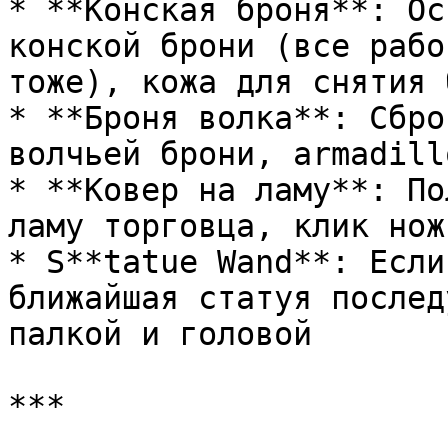
* **Конская броня**: Ос
конской брони (все рабо
тоже), кожа для снятия 
* **Броня волка**: Сбро
волчьей брони, armadill
* **Ковер на ламу**: По
ламу торговца, клик нож
* S**tatue Wand**: Если
ближайшая статуя послед
палкой и головой

***
